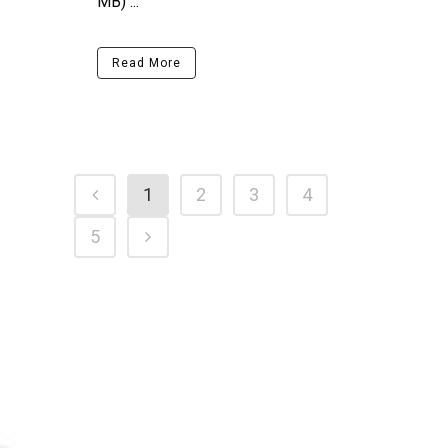
MB) ...
Read More
1
2
3
4
5