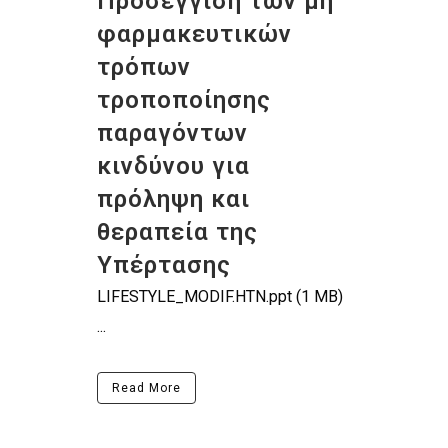
Προσέγγιση των μη
φαρμακευτικών
τρόπων
τροποποίησης
παραγόντων
κινδύνου για
πρόληψη και
θεραπεία της
Υπέρτασης
LIFESTYLE_MODIF.HTN.ppt (1 ΜΒ)
...
Read More