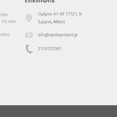
Επικοινωνία
Ομήρου 41-43 17121, Ν.
tter
 τα νέα
Σμύρνη, Αθήνα
ώσεις
info@cardioprotect.gr
2110122581